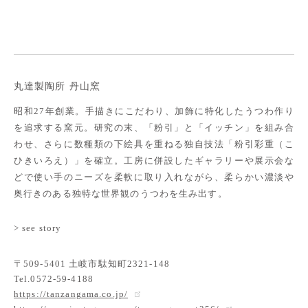
丸達製陶所 丹山窯
昭和27年創業。手描きにこだわり、加飾に特化したうつわ作り
を追求する窯元。研究の末、「粉引」と「イッチン」を組み合
わせ、さらに数種類の下絵具を重ねる独自技法「粉引彩重（こ
ひきいろえ）」を確立。工房に併設したギャラリーや展示会な
どで使い手のニーズを柔軟に取り入れながら、柔らかい濃淡や
奥行きのある独特な世界観のうつわを生み出す。
> see story
〒509-5401 土岐市駄知町2321-148
Tel.0572-59-4188
https://tanzangama.co.jp/