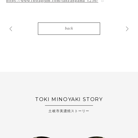
https://www.instagram.com/tanzangama_t256/
back
TOKI MINOYAKI STORY
土岐市美濃焼ストーリー